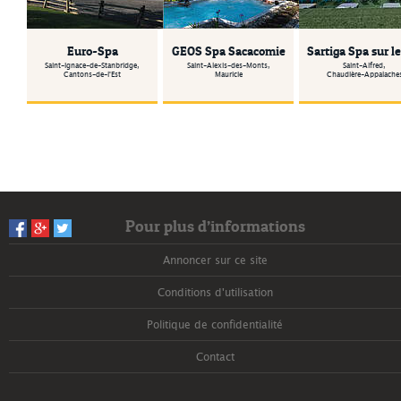
Euro-Spa
GEOS Spa Sacacomie
Sartiga Spa sur le
Saint-Ignace-de-Stanbridge,
Saint-Alexis-des-Monts,
Saint-Alfred,
Cantons-de-l'Est
Mauricie
Chaudière-Appalache
10
forfaits
0
forfaits
6
forfaits
Pour plus d’informations
Annoncer sur ce site
Conditions d'utilisation
Politique de confidentialité
Contact