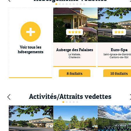
Voir tous les
Auberge des Falaises
Euro-Spa
hébergements
La Malbaie,
Saint-Ignace-de-Stanbri
Charlevoix
Cantons-de-l'Est
8
forfaits
10
forfaits
Activités/Attraits vedettes