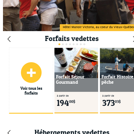
Hôtel Manoir Victoria, au coeur du Vieux-Québe
Forfaits vedettes
Forfait Séjour
Forfait Histoire
Gourmand
pêche
Voir tous les
forfaits
à partir de
à partir de
194
373
00$
03$
Auberge Aux Quatre
Auberge du Lac-à-l'
Matins
Claire
Saint-Côme
Saint-Alexis-des-Monts
Hébergements vedettes
Lanaudière
Mauricie