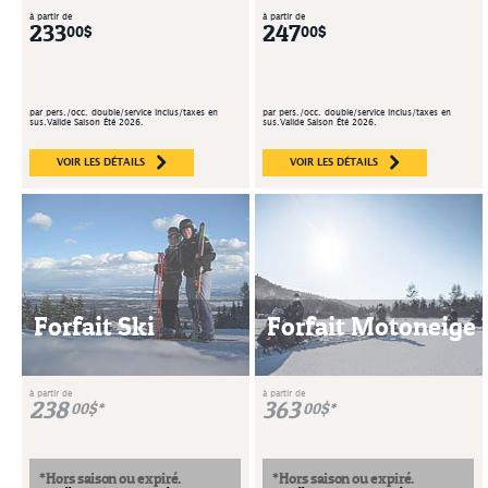
à partir de
à partir de
233
247
00$
00$
par pers./occ. double/service inclus/taxes en
par pers./occ. double/service inclus/taxes en
sus.Valide Saison Été 2026.
sus.Valide Saison Été 2026.
VOIR LES DÉTAILS
VOIR LES DÉTAILS
Forfait Ski
Forfait Motoneige
à partir de
à partir de
238
363
00$*
00$*
*Hors saison ou expiré.
*Hors saison ou expiré.