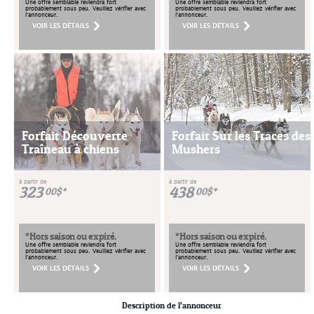
Une offre semblable reviendra fort
Une offre semblable reviendra fort
probablement sous peu. Veuillez vérifier avec
probablement sous peu. Veuillez vérifier avec
l'annonceur.
l'annonceur.
VOIR LES DÉTAILS
VOIR LES DÉTAILS
Forfait Découverte
Forfait Sur les Traces des
Traîneau à chiens
Mushers
à partir de
à partir de
323
438
00$*
00$*
*Hors saison ou expiré.
*Hors saison ou expiré.
Une offre semblable reviendra fort
Une offre semblable reviendra fort
probablement sous peu. Veuillez vérifier avec
probablement sous peu. Veuillez vérifier avec
l'annonceur.
l'annonceur.
VOIR LES DÉTAILS
VOIR LES DÉTAILS
Description de l’annonceur