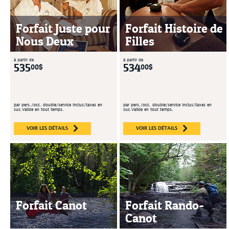
Forfait Juste pour
Forfait Histoire de
Nous Deux
Filles
à partir de
à partir de
535
534
00$
00$
par pers./occ. double/service inclus/taxes en
par pers./occ. double/service inclus/taxes en
sus.Valide en tout temps.
sus.Valide en tout temps.
VOIR LES DÉTAILS
VOIR LES DÉTAILS
Forfait Canot
Forfait Rando-
Canot