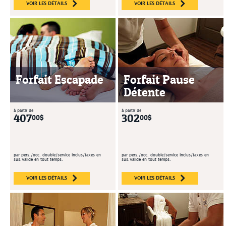
VOIR LES DÉTAILS
VOIR LES DÉTAILS
Forfait Escapade
Forfait Pause
Détente
à partir de
à partir de
407
302
00$
00$
par pers./occ. double/service inclus/taxes en
par pers./occ. double/service inclus/taxes en
sus.Valide en tout temps.
sus.Valide en tout temps.
VOIR LES DÉTAILS
VOIR LES DÉTAILS