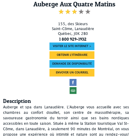
Auberge Aux Quatre Matins
155, des Skieurs
Saint-Côme
, Lanaudière
Québec
,
J0K 2B0
1 800 929-1932
VISITER LE SITE INTERNET >
OBTENIR L'ITINÉRAIRE
DEMANDE DE DISPONIBILITÉ
ENVOYER UN COURRIEL
Description
Auberge et spa dans Lanaudière. L'Auberge vous accueille avec ses
chambres au confort douillet, son centre de massothérapie, sa
savoureuse gastronomie du terroir ainsi que ses bains nordiques
accessibles en toute saison. Située à même la Station touristique Val St-
Côme, dans Lanaudière, à seulement 90 minutes de Montréal, on vous
propose une expérience où intimité et nature sont au rendez-vous!