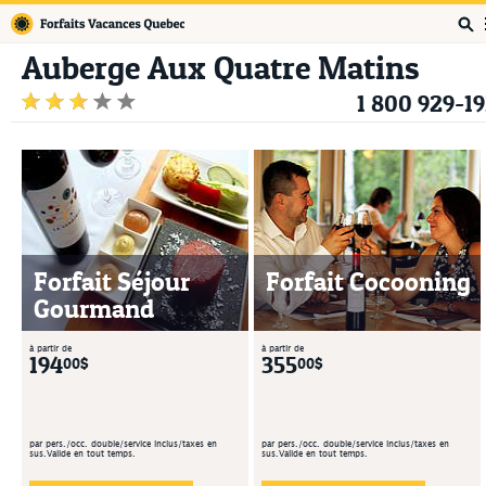
Forfaits Vacances Québec
Auberge Aux Quatre Matins
1 800 929-1
Forfait Séjour
Forfait Cocooning
Gourmand
à partir de
à partir de
194
355
00$
00$
par pers./occ. double/service inclus/taxes en
par pers./occ. double/service inclus/taxes en
sus.Valide en tout temps.
sus.Valide en tout temps.