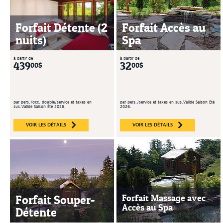
Forfait Détente (2
Forfait Accès au
nuits)
Spa
à partir de
à partir de
439
32
00$
00$
par pers./occ. double/service et taxes en
par pers./service et taxes en sus.Valide Saison Été
sus.Valide Saison Été 2026.
2026.
VOIR LES DÉTAILS
VOIR LES DÉTAILS
Forfait Souper-
Forfait Massage avec
Accès au Spa
Détente