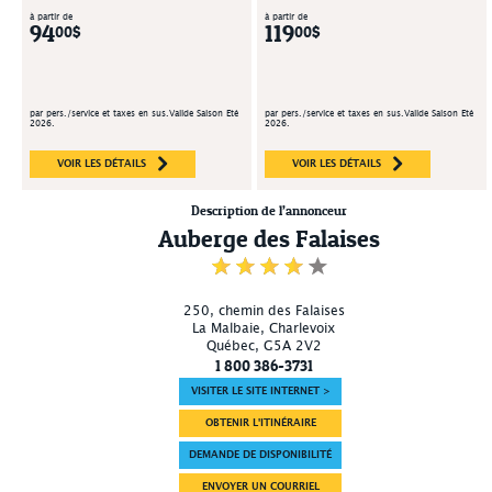
à partir de
à partir de
94
119
00$
00$
par pers./service et taxes en sus.Valide Saison Été
par pers./service et taxes en sus.Valide Saison Été
2026.
2026.
VOIR LES DÉTAILS
VOIR LES DÉTAILS
Description de l’annonceur
Auberge des Falaises
250, chemin des Falaises
La Malbaie
, Charlevoix
Québec
,
G5A 2V2
1 800 386-3731
VISITER LE SITE INTERNET >
OBTENIR L'ITINÉRAIRE
DEMANDE DE DISPONIBILITÉ
ENVOYER UN COURRIEL