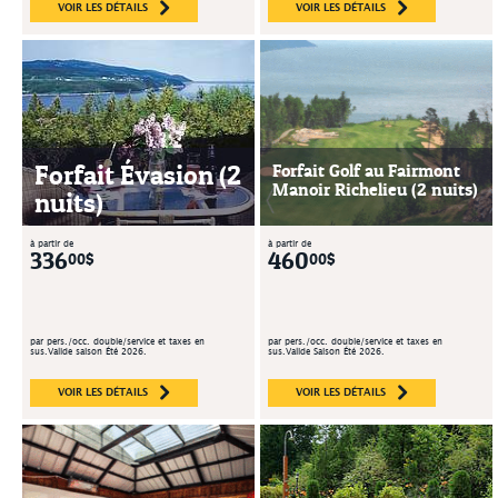
VOIR LES DÉTAILS
VOIR LES DÉTAILS
Forfait Évasion (2
Forfait Golf au Fairmont
Manoir Richelieu (2 nuits)
nuits)
à partir de
à partir de
336
460
00$
00$
par pers./occ. double/service et taxes en
par pers./occ. double/service et taxes en
sus.Valide saison Été 2026.
sus.Valide Saison Été 2026.
VOIR LES DÉTAILS
VOIR LES DÉTAILS