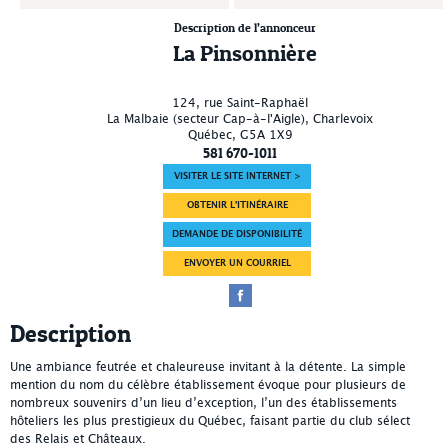
Description de l’annonceur
La Pinsonnière
124, rue Saint-Raphaël
La Malbaie (secteur Cap-à-l'Aigle)
, Charlevoix
Québec
,
G5A 1X9
581 670-1011
VISITER LE SITE INTERNET >
OBTENIR L'ITINÉRAIRE
DEMANDE DE DISPONIBILITÉ
ENVOYER UN COURRIEL
Description
Une ambiance feutrée et chaleureuse invitant à la détente. La simple
mention du nom du célèbre établissement évoque pour plusieurs de
nombreux souvenirs d’un lieu d’exception, l’un des établissements
hôteliers les plus prestigieux du Québec, faisant partie du club sélect
des Relais et Châteaux.