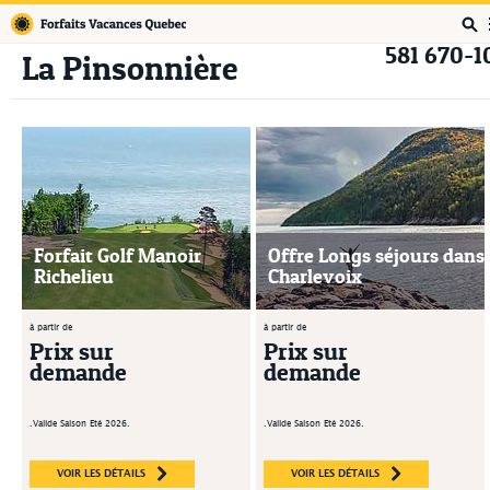
Forfaits Vacances Québec
581 670-1
La Pinsonnière
Forfait Golf Manoir
Offre Longs séjours dans
Richelieu
Charlevoix
à partir de
à partir de
Prix sur
Prix sur
demande
demande
.Valide Saison Été 2026.
.Valide Saison Été 2026.
VOIR LES DÉTAILS
VOIR LES DÉTAILS