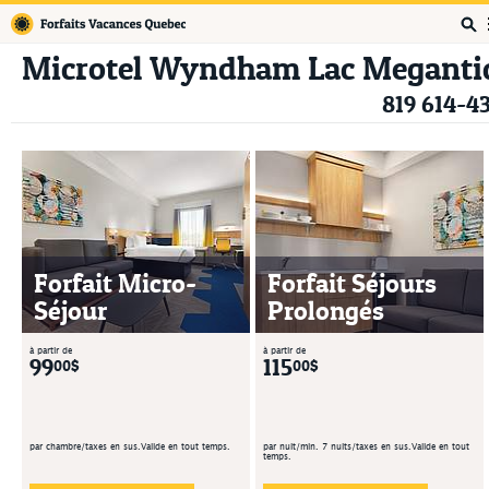
Forfaits Vacances Québec
Microtel Wyndham Lac Meganti
819 614-4
Forfait Micro-
Forfait Séjours
Séjour
Prolongés
à partir de
à partir de
99
115
00$
00$
par chambre/taxes en sus.Valide en tout temps.
par nuit/min. 7 nuits/taxes en sus.Valide en tout
temps.