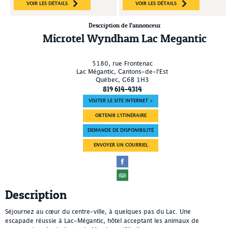
VOIR LES DÉTAILS
VOIR LES DÉTAILS
Description de l’annonceur
Microtel Wyndham Lac Megantic
5180, rue Frontenac
Lac Mégantic
, Cantons-de-l'Est
Québec
,
G6B 1H3
819 614-4314
VISITER LE SITE INTERNET >
OBTENIR L'ITINÉRAIRE
DEMANDE DE DISPONIBILITÉ
ENVOYER UN COURRIEL
Description
Séjournez au cœur du centre-ville, à quelques pas du Lac. Une
escapade réussie à Lac-Mégantic, hôtel acceptant les animaux de