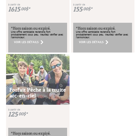
à partir de
à partir de
1615
155
00$*
00$*
*Hors saison ou expiré.
*Hors saison ou expiré.
Une offre semblable reviendra fort
Une offre semblable reviendra fort
probablement sous peu. Veuillez vérifier avec
probablement sous peu. Veuillez vérifier avec
l'annonceur.
l'annonceur.
VOIR LES DÉTAILS
VOIR LES DÉTAILS
Forfait Pêche à la truite
arc-en-ciel
à partir de
125
00$*
*Hors saison ou expiré.