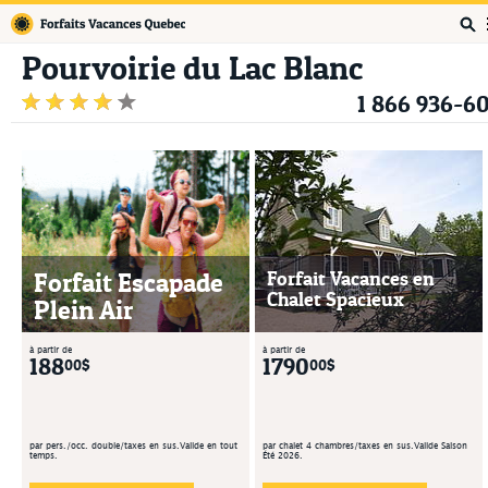
Forfaits Vacances Québec
Pourvoirie du Lac Blanc
1 866 936-6
Forfait Escapade
Forfait Vacances en
Chalet Spacieux
Plein Air
à partir de
à partir de
188
1790
00$
00$
par pers./occ. double/taxes en sus.Valide en tout
par chalet 4 chambres/taxes en sus.Valide Saison
temps.
Été 2026.