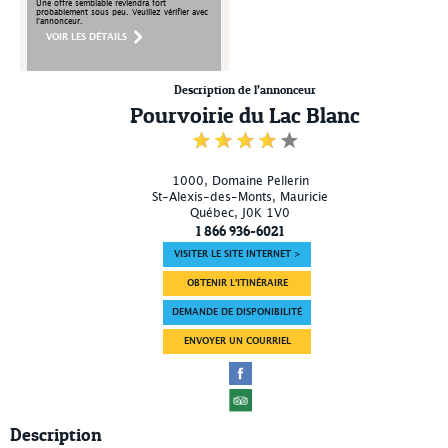
Une offre semblable reviendra fort
probablement sous peu. Veuillez vérifier avec
l'annonceur.
VOIR LES DÉTAILS
Description de l’annonceur
Pourvoirie du Lac Blanc
1000, Domaine Pellerin
St-Alexis-des-Monts
, Mauricie
Québec
,
J0K 1V0
1 866 936-6021
VISITER LE SITE INTERNET >
OBTENIR L'ITINÉRAIRE
DEMANDE DE DISPONIBILITÉ
ENVOYER UN COURRIEL
Description