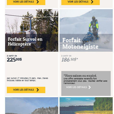
VOIR LES DÉTAILS
VOIR LES DÉTAILS
Forfait Survol en
Forfait
Hélicoptère
Motoneigiste
à partir de
à partir de
225
186
00$
50$*
*Hors saison ou expiré.
par survol (7 minutes)/3 pers. max./taxes
Une offre semblable reviendra fort
incluses.Valide en tout temps.
probablement sous peu. Veuillez vérifier avec
l'annonceur.
VOIR LES DÉTAILS
VOIR LES DÉTAILS