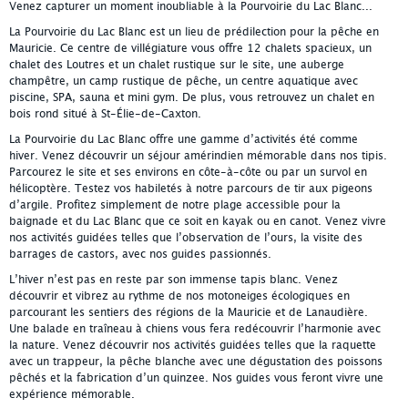
Venez capturer un moment inoubliable à la Pourvoirie du Lac Blanc...
La Pourvoirie du Lac Blanc est un lieu de prédilection pour la pêche en
Mauricie. Ce centre de villégiature vous offre 12 chalets spacieux, un
chalet des Loutres et un chalet rustique sur le site, une auberge
champêtre, un camp rustique de pêche, un centre aquatique avec
piscine, SPA, sauna et mini gym. De plus, vous retrouvez un chalet en
bois rond situé à St-Élie-de-Caxton.
La Pourvoirie du Lac Blanc offre une gamme d’activités été comme
hiver. Venez découvrir un séjour amérindien mémorable dans nos tipis.
Parcourez le site et ses environs en côte-à-côte ou par un survol en
hélicoptère. Testez vos habiletés à notre parcours de tir aux pigeons
d’argile. Profitez simplement de notre plage accessible pour la
baignade et du Lac Blanc que ce soit en kayak ou en canot. Venez vivre
nos activités guidées telles que l’observation de l’ours, la visite des
barrages de castors, avec nos guides passionnés.
L’hiver n’est pas en reste par son immense tapis blanc. Venez
découvrir et vibrez au rythme de nos motoneiges écologiques en
parcourant les sentiers des régions de la Mauricie et de Lanaudière.
Une balade en traîneau à chiens vous fera redécouvrir l’harmonie avec
la nature. Venez découvrir nos activités guidées telles que la raquette
avec un trappeur, la pêche blanche avec une dégustation des poissons
pêchés et la fabrication d’un quinzee. Nos guides vous feront vivre une
expérience mémorable.