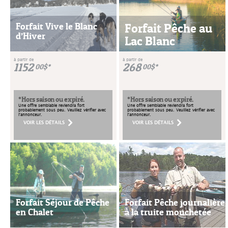
Forfait Vive le Blanc
Forfait Pêche au
d’Hiver
Lac Blanc
à partir de
à partir de
1152
268
00$*
00$*
*Hors saison ou expiré.
*Hors saison ou expiré.
Une offre semblable reviendra fort
Une offre semblable reviendra fort
probablement sous peu. Veuillez vérifier avec
probablement sous peu. Veuillez vérifier avec
l'annonceur.
l'annonceur.
VOIR LES DÉTAILS
VOIR LES DÉTAILS
Forfait Séjour de Pêche
Forfait Pêche journalière
en Chalet
à la truite mouchetée