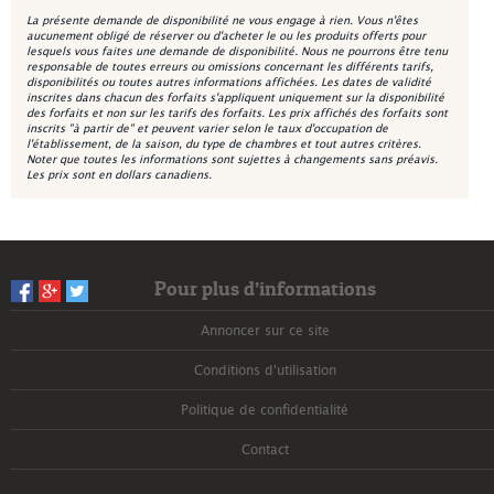
La présente demande de disponibilité ne vous engage à rien. Vous n'êtes
aucunement obligé de réserver ou d'acheter le ou les produits offerts pour
lesquels vous faites une demande de disponibilité. Nous ne pourrons être tenu
responsable de toutes erreurs ou omissions concernant les différents tarifs,
disponibilités ou toutes autres informations affichées. Les dates de validité
inscrites dans chacun des forfaits s'appliquent uniquement sur la disponibilité
des forfaits et non sur les tarifs des forfaits. Les prix affichés des forfaits sont
inscrits "à partir de" et peuvent varier selon le taux d'occupation de
l'établissement, de la saison, du type de chambres et tout autres critères.
Noter que toutes les informations sont sujettes à changements sans préavis.
Les prix sont en dollars canadiens.
Pour plus d’informations
Annoncer sur ce site
Conditions d'utilisation
Politique de confidentialité
Contact