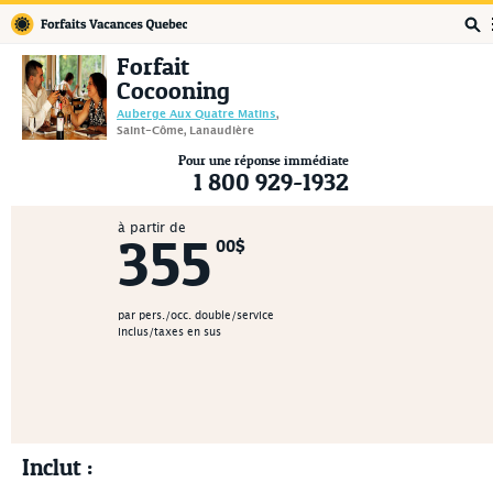
Forfaits Vacances Québec
Forfait
Cocooning
Auberge Aux Quatre Matins
,
Saint-Côme, Lanaudière
Pour une réponse immédiate
1 800 929-1932
à partir de
355
00$
par pers./occ. double/service
inclus/taxes en sus
Inclut :