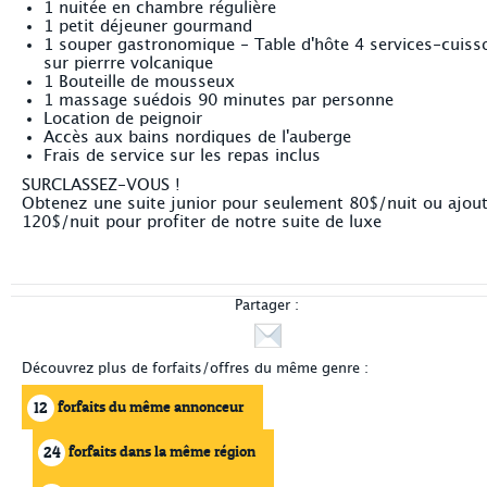
1 nuitée en chambre régulière
1 petit déjeuner gourmand
1 souper gastronomique - Table d'hôte 4 services-cuiss
sur pierrre volcanique
1 Bouteille de mousseux
1 massage suédois 90 minutes par personne
Location de peignoir
Accès aux bains nordiques de l'auberge
Frais de service sur les repas inclus
SURCLASSEZ-VOUS !
Obtenez une suite junior pour seulement 80$/nuit ou ajou
120$/nuit pour profiter de notre suite de luxe
Partager :
Découvrez plus de forfaits/offres du même genre :
forfaits du même annonceur
12
forfaits dans la même région
24