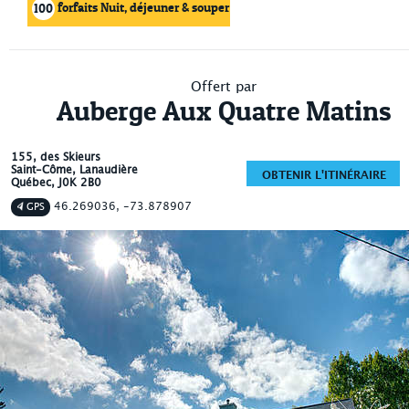
forfaits Nuit, déjeuner & souper
100
Offert par
Auberge Aux Quatre Matins
155, des Skieurs
Saint-Côme
, Lanaudière
OBTENIR L'ITINÉRAIRE
Québec
,
J0K 2B0
46.269036, -73.878907
GPS