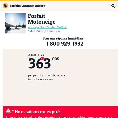
Forfaits Vacances Québec
Forfait
Motoneige
Auberge Aux Quatre Matins
,
Saint-Côme, Lanaudière
Pour une réponse immédiate
1 800 929-1932
à partir de
363
00$
par pers./occ. double/service
inclus/taxes en sus
* Hors saison ou expiré.
Une offre semblable reviendra fort probablement sous peu.