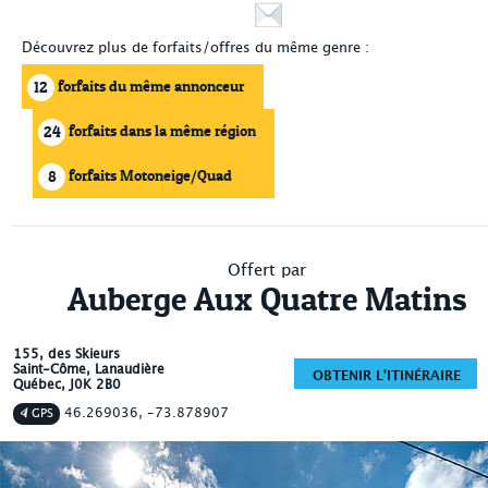
Découvrez plus de forfaits/offres du même genre :
forfaits du même annonceur
12
forfaits dans la même région
24
forfaits Motoneige/Quad
8
Offert par
Auberge Aux Quatre Matins
155, des Skieurs
Saint-Côme
, Lanaudière
OBTENIR L'ITINÉRAIRE
Québec
,
J0K 2B0
46.269036, -73.878907
GPS