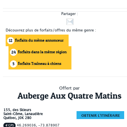
Partager :
Découvrez plus de forfaits/offres du même genre :
forfaits du même annonceur
12
forfaits dans la même région
24
forfaits Traîneau à chiens
5
Offert par
Auberge Aux Quatre Matins
155, des Skieurs
Saint-Côme
, Lanaudière
OBTENIR L'ITINÉRAIRE
Québec
,
J0K 2B0
46.269036, -73.878907
GPS