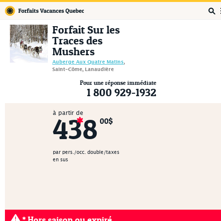
Forfaits Vacances Québec
Forfait Sur les
Traces des
Mushers
Auberge Aux Quatre Matins
,
Saint-Côme, Lanaudière
Pour une réponse immédiate
1 800 929-1932
à partir de
438
00$
par pers./occ. double/taxes
en sus
* Hors saison ou expiré.