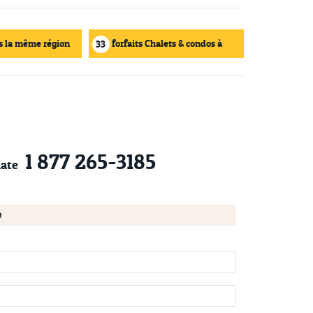
s la même région
forfaits Chalets & condos à
33
louer
1 877 265-3185
ate
e