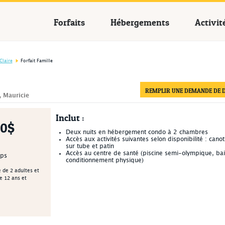
cances Québec
Forfaits
Hébergements
Activit
Claire
Forfait Famille
REMPLIR UNE DEMANDE DE D
, Mauricie
Inclut :
0$
Deux nuits en hébergement condo à 2 chambres
Accès aux activités suivantes selon disponibilité : cano
sur tube et patin
Accès au centre de santé (piscine semi-olympique, bain 
mps
conditionnement physique)
 de 2 adultes et
e 12 ans et