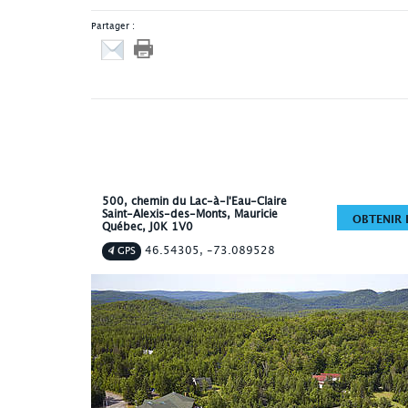
Partager :
500, chemin du Lac-à-l'Eau-Claire
Saint-Alexis-des-Monts
, Mauricie
OBTENIR L
Québec
,
J0K 1V0
46.54305, -73.089528
GPS