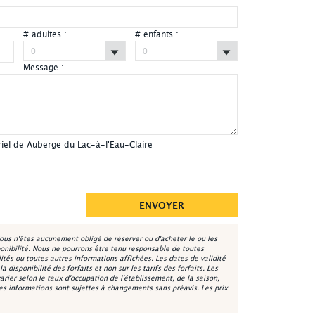
# adultes :
# enfants :
Message :
Lac-à-l'Eau-Claire - Extérieur été
riel de Auberge du Lac-à-l'Eau-Claire
ous n'êtes aucunement obligé de réserver ou d'acheter le ou les
onibilité. Nous ne pourrons être tenu responsable de toutes
lités ou toutes autres informations affichées. Les dates de validité
 disponibilité des forfaits et non sur les tarifs des forfaits. Les
varier selon le taux d'occupation de l'établissement, de la saison,
les informations sont sujettes à changements sans préavis. Les prix