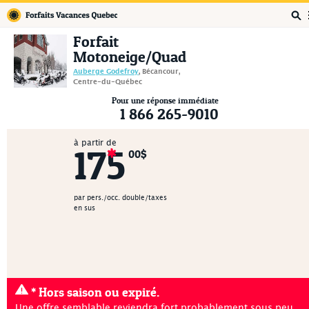
Forfaits Vacances Québec
Forfait
Motoneige/Quad
Auberge Godefroy
, Bécancour,
Centre-du-Québec
Pour une réponse immédiate
1 866 265-9010
à partir de
175
00$
par pers./occ. double/taxes
en sus
* Hors saison ou expiré.
Une offre semblable reviendra fort probablement sous peu.