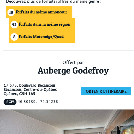
Découvrez plus de forfaits/offres du même genre :
forfaits du même annonceur
18
forfaits dans la même région
45
forfaits Motoneige/Quad
8
Offert par
Auberge Godefroy
17 575, boulevard Bécancour
Bécancour
, Centre-du-Québec
OBTENIR L'ITINÉRAIRE
Québec
,
G9H 1A5
46.30139, -72.54238
GPS