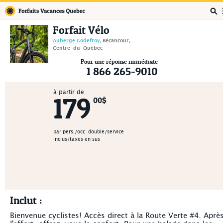
Forfaits Vacances Québec
Forfait Vélo
Auberge Godefroy
, Bécancour,
Centre-du-Québec
Pour une réponse immédiate
1 866 265-9010
à partir de
179
00$
par pers./occ. double/service
inclus/taxes en sus
Inclut :
Bienvenue cyclistes! Accès direct à la Route Verte #4. Aprè