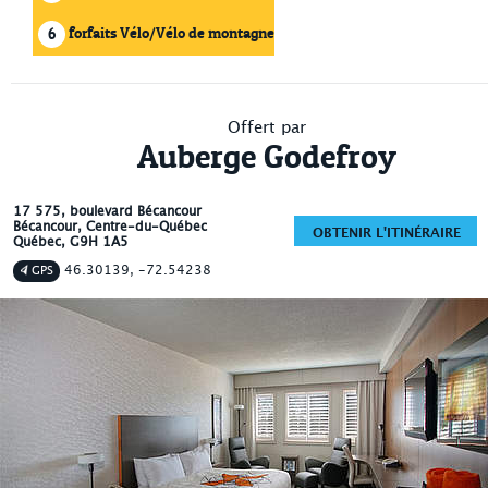
forfaits Vélo/Vélo de montagne
6
Offert par
Auberge Godefroy
17 575, boulevard Bécancour
Bécancour
, Centre-du-Québec
OBTENIR L'ITINÉRAIRE
Québec
,
G9H 1A5
46.30139, -72.54238
GPS