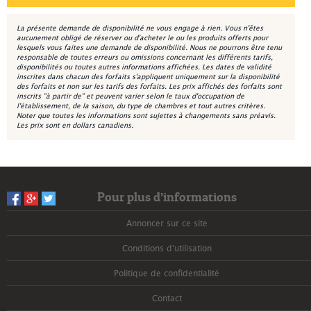
La présente demande de disponibilité ne vous engage à rien. Vous n'êtes
aucunement obligé de réserver ou d'acheter le ou les produits offerts pour
lesquels vous faites une demande de disponibilité. Nous ne pourrons être tenu
responsable de toutes erreurs ou omissions concernant les différents tarifs,
disponibilités ou toutes autres informations affichées. Les dates de validité
inscrites dans chacun des forfaits s'appliquent uniquement sur la disponibilité
des forfaits et non sur les tarifs des forfaits. Les prix affichés des forfaits sont
inscrits "à partir de" et peuvent varier selon le taux d'occupation de
l'établissement, de la saison, du type de chambres et tout autres critères.
Noter que toutes les informations sont sujettes à changements sans préavis.
Les prix sont en dollars canadiens.
Pour plus d’informations
Annoncer sur ce site
Conditions d'utilisation
Politique de confidentialité
Contact