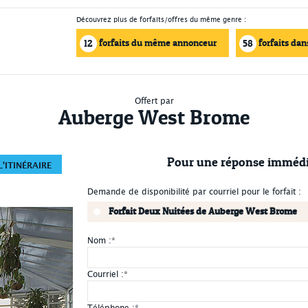
Découvrez plus de forfaits/offres du même genre :
forfaits du même annonceur
forfaits dan
12
58
Offert par
Auberge West Brome
Pour une réponse immédi
'ITINÉRAIRE
Demande de disponibilité par courriel pour le forfait :
Forfait Deux Nuitées de Auberge West Brome
Nom :
*
Courriel :
*