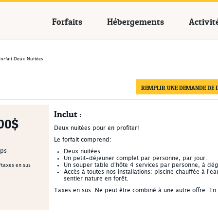
cances Québec
Forfaits
Hébergements
Activit
Forfait Deux Nuitées
REMPLIR UNE DEMANDE DE D
Inclut :
00$
Deux nuitées pour en profiter!
Le forfait comprend:
mps
Deux nuitées
Un petit-déjeuner complet par personne, par jour.
Un souper table d'hôte 4 services par personne, à dégu
/taxes en sus
Accès à toutes nos installations: piscine chauffée à l'
sentier nature en forêt.
Taxes en sus. Ne peut être combiné à une autre offre. En f