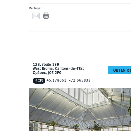
Partager :
128, route 139
West Brome
, Cantons-de-l'Est
OBTENIR L
Québec
,
J0E 2P0
45.178061, -72.665833
GPS