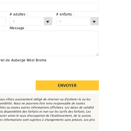
# adultes :
# enfants :
Message :
Auberge & Spa West Brome - Entrée principale
rriel de Auberge West Brome
ous n'êtes aucunement obligé de réserver ou d'acheter le ou les
onibilité. Nous ne pourrons être tenu responsable de toutes
lités ou toutes autres informations affichées. Les dates de validité
 disponibilité des forfaits et non sur les tarifs des forfaits. Les
varier selon le taux d'occupation de l'établissement, de la saison,
les informations sont sujettes à changements sans préavis. Les prix