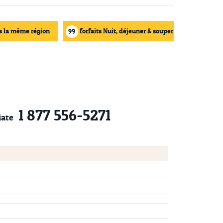
s la même région
forfaits Nuit, déjeuner & souper
99
1 877 556-5271
ate