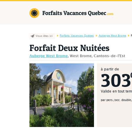
Forfaits Va
Forfaits Vacances Québec
Auberge West Brome
Vous êtes ici
Forfait Deux Nuitées
Auberge West Brome
, West Brome, Cantons-de-l'Est
à partir de
303
Valide en tout te
par pers./occ. double