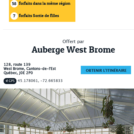
forfaits dans la même région
58
forfaits Sortie de filles
7
Offert par
Auberge West Brome
128, route 139
West Brome
, Cantons-de-l'Est
OBTENIR L'ITINÉRAIRE
Québec
,
J0E 2P0
45.178061, -72.665833
GPS