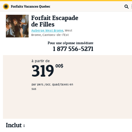
Forfaits Vacances Québec
Forfait Escapade
de Filles
Auberge West Brome
, West
Brome, Cantons-de-l'Est
Pour une réponse immédiate
1 877 556-5271
à partir de
319
00$
par pers./occ. quad/taxes en
sus
Inclut :