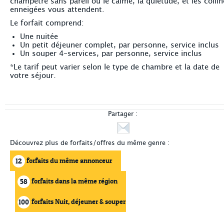
champêtre sans pareil où le calme, la quiétude, et les collin
enneigées vous attendent.
Le forfait comprend:
Une nuitée
Un petit déjeuner complet, par personne, service inclus
Un souper 4-services, par personne, service inclus
*Le tarif peut varier selon le type de chambre et la date de
votre séjour.
Partager :
Découvrez plus de forfaits/offres du même genre :
forfaits du même annonceur
12
forfaits dans la même région
58
forfaits Nuit, déjeuner & souper
100