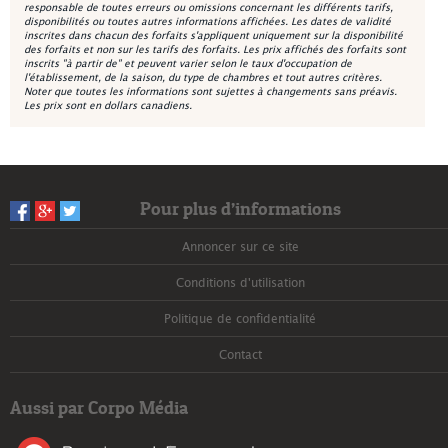
responsable de toutes erreurs ou omissions concernant les différents tarifs,
disponibilités ou toutes autres informations affichées. Les dates de validité
inscrites dans chacun des forfaits s'appliquent uniquement sur la disponibilité
des forfaits et non sur les tarifs des forfaits. Les prix affichés des forfaits sont
inscrits "à partir de" et peuvent varier selon le taux d'occupation de
l'établissement, de la saison, du type de chambres et tout autres critères.
Noter que toutes les informations sont sujettes à changements sans préavis.
Les prix sont en dollars canadiens.
Pour plus d’informations
Annoncer sur ce site
Conditions d'utilisation
Politique de confidentialité
Contact
Aussi par Corpo Média