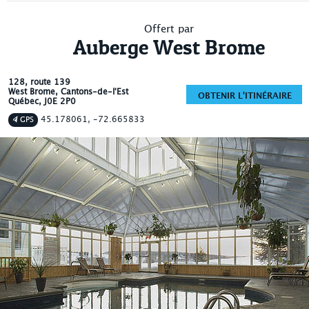
Offert par
Auberge West Brome
128, route 139
West Brome
, Cantons-de-l'Est
OBTENIR L'ITINÉRAIRE
Québec
,
J0E 2P0
45.178061, -72.665833
GPS