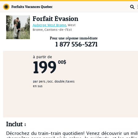
Forfaits Vacances Québec
Forfait Évasion
Auberge West Brome
, West
Brome, Cantons-de-l'Est
Pour une réponse immédiate
1 877 556-5271
à partir de
199
00$
par pers./occ. double/taxes
en sus
Inclut :
Décrochez du train-train quotidien! Venez découvrir un mil