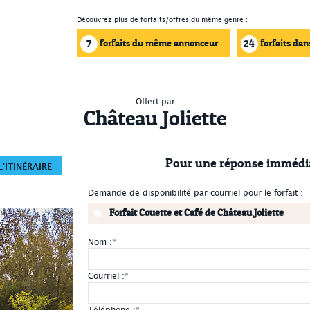
Découvrez plus de forfaits/offres du même genre :
forfaits du même annonceur
forfaits dan
7
24
Offert par
Château Joliette
Pour une réponse immédi
'ITINÉRAIRE
Demande de disponibilité par courriel pour le forfait :
Forfait Couette et Café de Château Joliette
Nom :
*
Courriel :
*