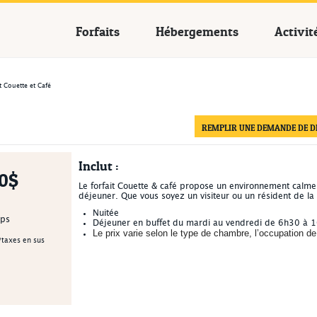
cances Québec
Forfaits
Hébergements
Activit
t Couette et Café
REMPLIR UNE DEMANDE DE DI
Inclut :
0$
Le forfait Couette & café propose un environnement calme 
déjeuner. Que vous soyez un visiteur ou un résident de la 
Nuitée
mps
Déjeuner en buffet du mardi au vendredi de 6h30 à 10
Le prix varie selon le type de chambre, l’occupation d
/taxes en sus