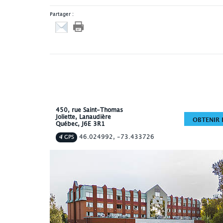
Partager :
450, rue Saint-Thomas
Joliette
, Lanaudière
OBTENIR L
Québec
,
J6E 3R1
46.024992, -73.433726
GPS