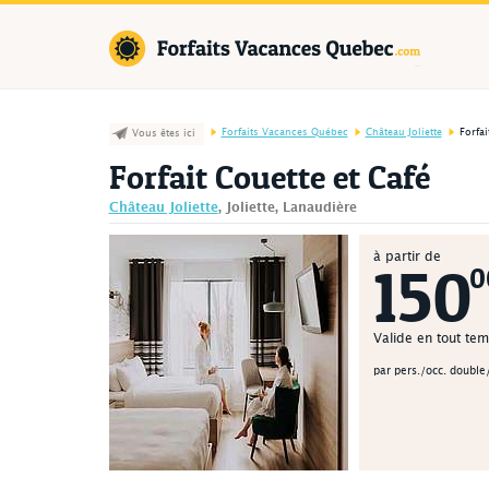
Forfaits Va
Forfaits Vacances Québec
Château Joliette
Forfai
Vous êtes ici
Forfait Couette et Café
Château Joliette
, Joliette, Lanaudière
à partir de
150
0
Valide en tout te
par pers./occ. double