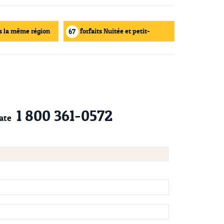
s la même région
forfaits Nuitée et petit-
67
déjeuner
1 800 361-0572
ate