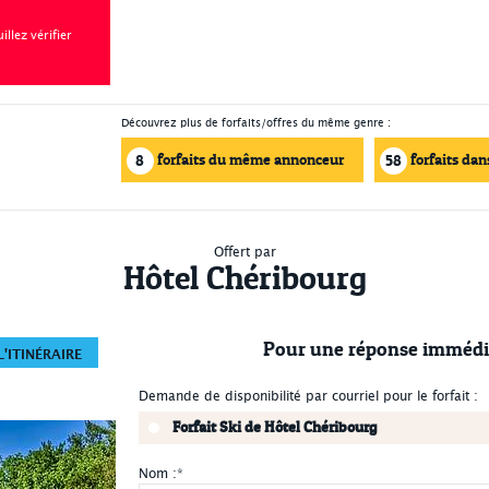
llez vérifier
Découvrez plus de forfaits/offres du même genre :
forfaits du même annonceur
forfaits dan
8
58
Offert par
Hôtel Chéribourg
Pour une réponse immédi
'ITINÉRAIRE
Demande de disponibilité par courriel pour le forfait :
Forfait Ski de Hôtel Chéribourg
Nom :
*