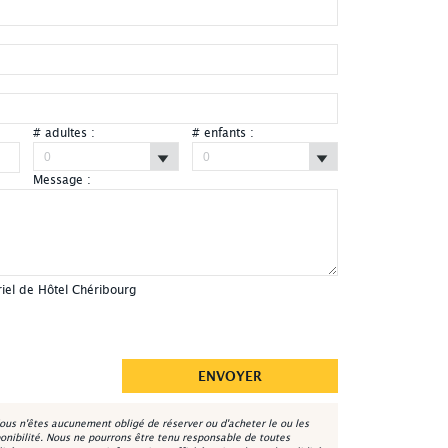
# adultes :
# enfants :
Message :
Hôtel Chéribourg, Orford - Cantons-de-l'Est
riel de Hôtel Chéribourg
ous n'êtes aucunement obligé de réserver ou d'acheter le ou les
onibilité. Nous ne pourrons être tenu responsable de toutes