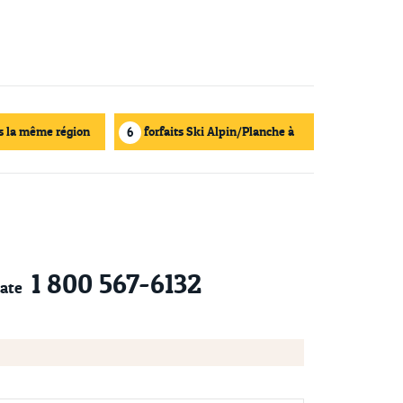
s la même région
forfaits Ski Alpin/Planche à
6
neige
1 800 567-6132
ate