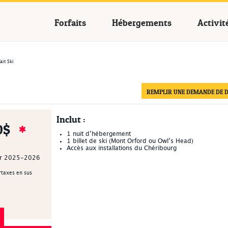
cances Québec
Forfaits
Hébergements
Activit
ait Ski
REMPLIR UNE DEMANDE DE D
Inclut :
0$
1 nuit d’hébergement
1 billet de ski (Mont Orford ou Owl’s Head)
Accès aux installations du
Chéribourg
ver 2025-2026
/taxes en sus