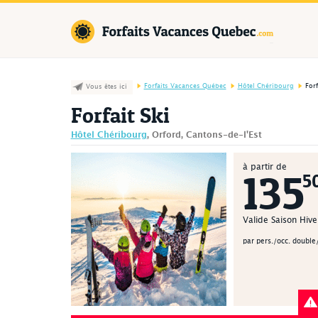
Forfaits Va
Forfaits Vacances Québec
Hôtel Chéribourg
Forf
Vous êtes ici
Forfait Ski
Hôtel Chéribourg
, Orford, Cantons-de-l'Est
à partir de
135
5
Valide Saison Hi
par pers./occ. double