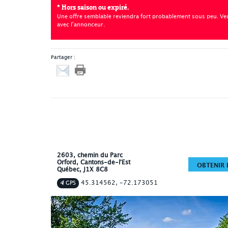
* Hors saison ou expiré.
Une offre semblable reviendra fort probablement sous peu. Veui
avec l'annonceur.
Partager :
2603, chemin du Parc
Orford
, Cantons-de-l'Est
OBTENIR L
Québec
,
J1X 8C8
45.314562, -72.173051
GPS