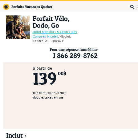
Forfaits Vacances Québec
Forfait Vélo,
Dodo, Go
Hôtel Montfort & Centre des
Congrès Nicolet
, Nicolet,
Centre-du-Québec
Pour une réponse immédiate
1 866 289-8762
à partir de
139
00$
par pers./par nuit/occ.
double/taxes en sus
Inclut :