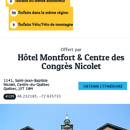
forfaits du même annonceur
8
forfaits dans la même région
46
forfaits Vélo/Vélo de montagne
6
Offert par
Hôtel Montfort & Centre des
Congrès Nicolet
1141, Saint-Jean-Baptiste
Nicolet
, Centre-du-Québec
OBTENIR L'ITINÉRAIRE
Québec
,
J3T 1W4
46.232185, -72.635733
GPS