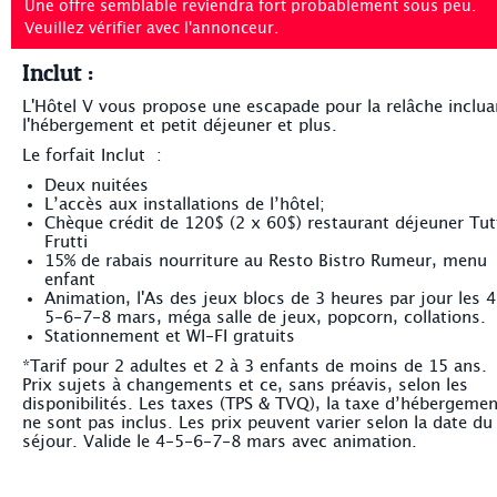
Une offre semblable reviendra fort probablement sous peu.
Veuillez vérifier avec l'annonceur.
Inclut :
L'Hôtel V vous propose une escapade pour la relâche inclua
l'hébergement et petit déjeuner et plus.
Le forfait Inclut :
Deux nuitées
L’accès aux installations de l’hôtel;
Chèque crédit de 120$ (2 x 60$) restaurant déjeuner Tut
Frutti
15% de rabais nourriture au Resto Bistro Rumeur, menu
enfant
Animation, l'As des jeux blocs de 3 heures par jour les 4
5-6-7-8 mars, méga salle de jeux, popcorn, collations.
Stationnement et WI-FI gratuits
*Tarif pour 2 adultes et 2 à 3 enfants de moins de 15 ans.
Prix sujets à changements et ce, sans préavis, selon les
disponibilités. Les taxes (TPS & TVQ), la taxe d’hébergemen
ne sont pas inclus. Les prix peuvent varier selon la date du
séjour. Valide le 4-5-6-7-8 mars avec animation.