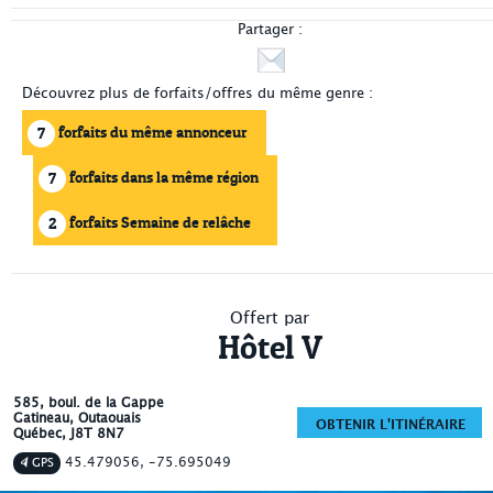
Partager :
Découvrez plus de forfaits/offres du même genre :
forfaits du même annonceur
7
forfaits dans la même région
7
forfaits Semaine de relâche
2
scolaire
Offert par
Hôtel V
585, boul. de la Gappe
Gatineau
, Outaouais
OBTENIR L'ITINÉRAIRE
Québec
,
J8T 8N7
45.479056, -75.695049
GPS