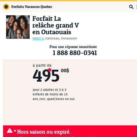
Forfaits Vacances Québec
Forfait La
relâche grand V
en Outaouais
Hôtel V
, Gatineau, Outaouais
Pour une réponse immédiate
1 888 880-0341
à partir de
495
00$
pour 2 adultes et 2 à 3
enfants de moins de 15
ans./occ. quad/taxes en sus
* Hors saison ou expiré.