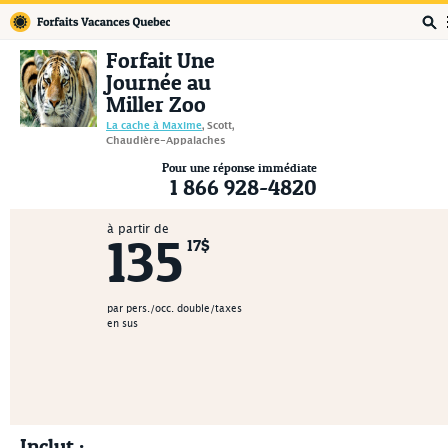
Forfaits Vacances Québec
Forfait Une
Journée au
Miller Zoo
La cache à Maxime
, Scott,
Chaudière-Appalaches
Pour une réponse immédiate
1 866 928-4820
à partir de
135
17$
par pers./occ. double/taxes
en sus
Inclut :