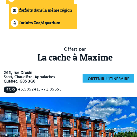
forfaits dans la même région
31
forfaits Zoo/Aquarium
4
Offert par
La cache à Maxime
265, rue Drouin
Scott
, Chaudière-Appalaches
OBTENIR L'ITINÉRAIRE
Québec
,
G0S 3G0
46.505241, -71.05655
GPS