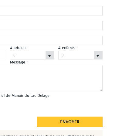
# adultes :
# enfants :
Message :
Manoir du Lac Delage - Extérieur été
riel de Manoir du Lac Delage