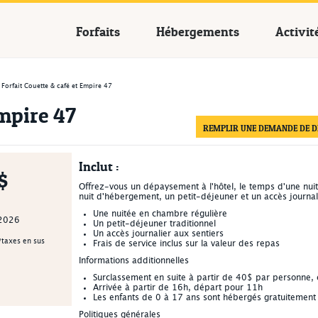
cances Québec
Forfaits
Hébergements
Activit
Forfait Couette & café et Empire 47
Empire 47
REMPLIR UNE DEMANDE DE DI
Inclut :
$
Offrez-vous un dépaysement à l'hôtel, le temps d'une nuit.
nuit d'hébergement, un petit-déjeuner et un accès journal
Une nuitée en chambre régulière
 2026
Un petit-déjeuner traditionnel
Un accès journalier aux sentiers
/taxes en sus
Frais de service inclus sur la valeur des repas
Informations additionnelles
Surclassement en suite à partir de 40$ par personne,
Arrivée à partir de 16h, départ pour 11h
Les enfants de 0 à 17 ans sont hébergés gratuitement
Politiques générales