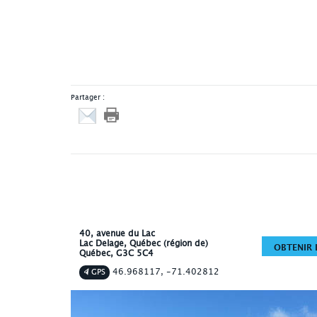
Partager :
40, avenue du Lac
Lac Delage
, Québec (région de)
OBTENIR L
Québec
,
G3C 5C4
46.968117, -71.402812
GPS