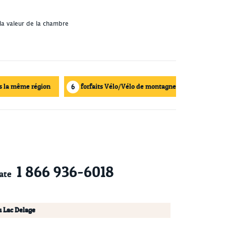
la valeur de la chambre
s la même région
forfaits Vélo/Vélo de montagne
6
1 866 936-6018
ate
u Lac Delage