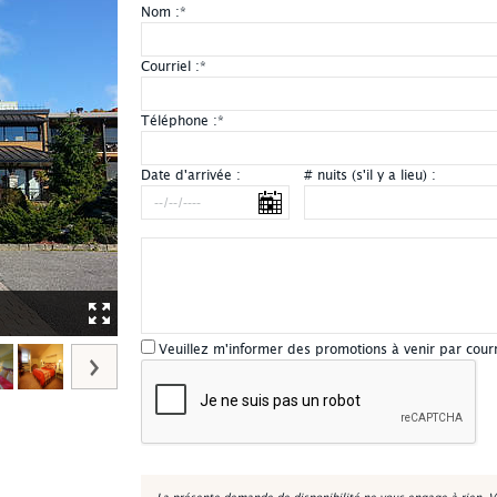
Nom :
*
Courriel :
*
Téléphone :
*
Date d'arrivée :
# nuits (s'il y a lieu) :
Manoir du Lac Delage - Extérieur été
Veuillez m'informer des promotions à venir par cour