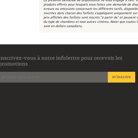
La présente demande de disponibilité ne vous engage à rien. V
produits offerts pour lesquels vous faites une demande de disp
erreurs ou omissions concernant les différents tarifs, disponibi
inscrites dans chacun des forfaits s'appliquent uniquement sur la
prix affichés des forfaits sont inscrits "à partir de" et peuvent 
du type de chambres et tout autres critères. Noter que toutes 
sont en dollars canadiens.
Inscrivez-vous à notre infolettre pour recevoir les
promotions