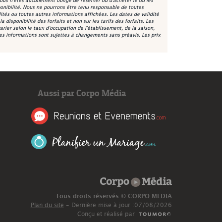
ous n'êtes aucunement obligé de réserver ou d'acheter le ou les
onibilité. Nous ne pourrons être tenu responsable de toutes
lités ou toutes autres informations affichées. Les dates de validité
 disponibilité des forfaits et non sur les tarifs des forfaits. Les
varier selon le taux d'occupation de l'établissement, de la saison,
les informations sont sujettes à changements sans préavis. Les prix
Aussi par Corpo Média
Réunions et Événeme
Planifier un Mariage
Corpo Média
Tous droits réservés © CORPO MEDIA
Plan du site
- Dernière mise à jour :07/08/2026
Conçu et réalisé par