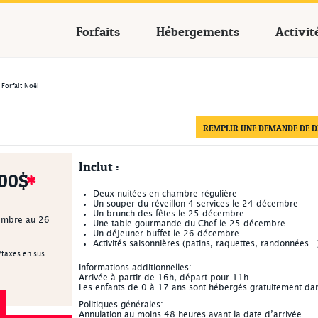
cances Québec
Forfaits
Hébergements
Activit
Forfait Noël
REMPLIR UNE DEMANDE DE DI
Inclut :
00$
Deux nuitées en chambre régulière
Un souper du réveillon 4 services le 24 décembre
Un brunch des fêtes le 25 décembre
embre au 26
Une table gourmande du Chef le 25 décembre
Un déjeuner buffet le 26 décembre
Activités saisonnières (patins, raquettes, randonnées...
/taxes en sus
Informations additionnelles:
Arrivée à partir de 16h, départ pour 11h
Les enfants de 0 à 17 ans sont hébergés gratuitement da
Politiques générales:
Annulation au moins 48 heures avant la date d’arrivée