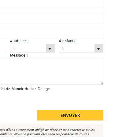
# adultes :
# enfants :
Message :
Manoir du Lac Delage - Extérieur été
riel de Manoir du Lac Delage
ous n'êtes aucunement obligé de réserver ou d'acheter le ou les
onibilité. Nous ne pourrons être tenu responsable de toutes