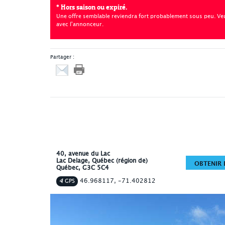
* Hors saison ou expiré.
Une offre semblable reviendra fort probablement sous peu. Veui
avec l'annonceur.
Partager :
40, avenue du Lac
Lac Delage
, Québec (région de)
OBTENIR L
Québec
,
G3C 5C4
46.968117, -71.402812
GPS