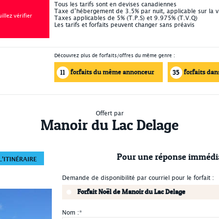
Tous les tarifs sont en devises canadiennes
Taxe d’hébergement de 3.5% par nuit, applicable sur la 
llez vérifier
Taxes applicables de 5% (T.P.S) et 9.975% (T.V.Q)
Les tarifs et forfaits peuvent changer sans préavis
Découvrez plus de forfaits/offres du même genre :
forfaits du même annonceur
forfaits dan
11
35
Offert par
Manoir du Lac Delage
Pour une réponse immédi
'ITINÉRAIRE
Demande de disponibilité par courriel pour le forfait :
Forfait Noël de Manoir du Lac Delage
Nom :
*