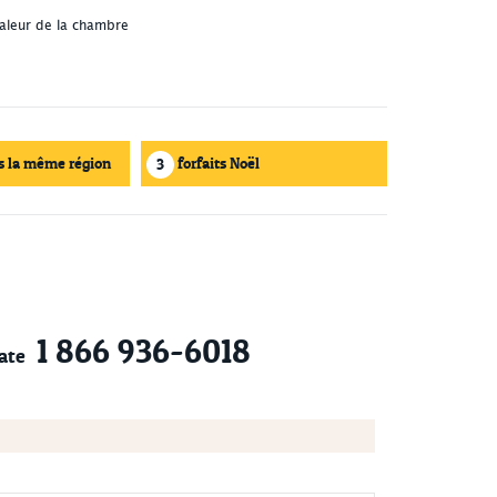
valeur de la chambre
s la même région
forfaits Noël
3
1 866 936-6018
ate