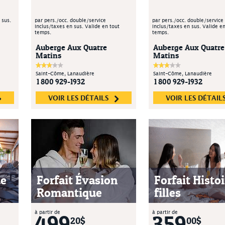
 sus.
par pers./occ. double/service
par pers./occ. double/service
inclus/taxes en sus. Valide en tout
inclus/taxes en sus. Valide en
temps.
temps.
Auberge Aux Quatre
Auberge Aux Quatre
Matins
Matins
Saint-Côme, Lanaudière
Saint-Côme, Lanaudière
1 800 929-1932
1 800 929-1932
VOIR LES DÉTAILS
VOIR LES DÉTAIL
de
Forfait Évasion
Forfait Histoi
Romantique
filles
à partir de
à partir de
499
359
20$
00$