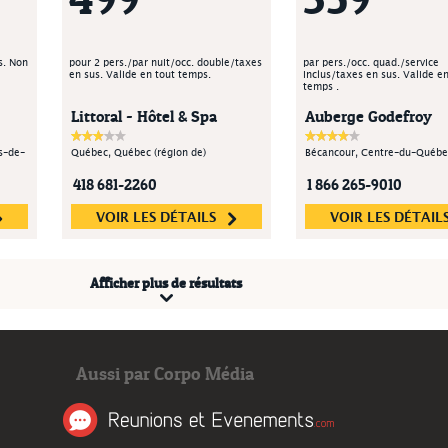
s. Non
pour 2 pers./par nuit/occ. double/taxes
par pers./occ. quad./service
en sus. Valide en tout temps.
inclus/taxes en sus. Valide en
temps .
Littoral - Hôtel & Spa
Auberge Godefroy
s-de-
Québec, Québec (région de)
Bécancour, Centre-du-Québe
418 681-2260
1 866 265-9010
VOIR LES DÉTAILS
VOIR LES DÉTAIL
Afficher plus de résultats
Aussi par Corpo Média
Réunions et Événeme