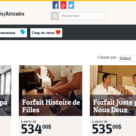
és/Attraits
romotions
Coup de coeur
Classer par
Spa
Forfait Histoire de
Forfait Juste
Filles
Nous Deux
à partir de
à partir de
534
535
00$
00$