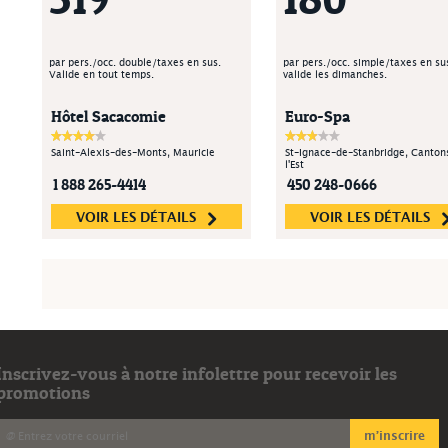
par pers./occ. double/taxes en sus.
par pers./occ. simple/taxes en su
Valide en tout temps.
valide les dimanches.
Hôtel Sacacomie
Euro-Spa
Saint-Alexis-des-Monts, Mauricie
St-Ignace-de-Stanbridge, Canton
l'Est
1 888 265-4414
450 248-0666
VOIR LES DÉTAILS
VOIR LES DÉTAILS
Inscrivez-vous à notre infolettre pour recevoir les
promotions