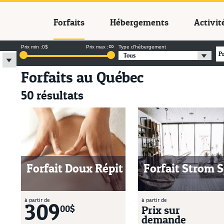
cances Québec
Forfaits
Hébergements
Activit
∞
Prix min :
0$
Prix max :
Type d'hébergement
P
Tous
Forfaits au Québec
50 résultats
Forfait Doux Répit
Forfait Strom 
à partir de
à partir de
309
Prix sur
00$
demande