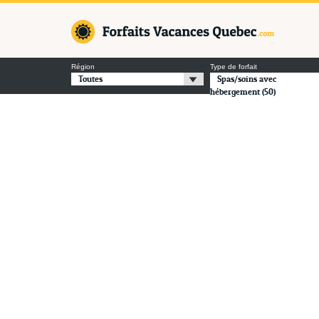
Forfaits Va
Région
Type de forfait
Toutes
Spas/soins avec
hébergement
(50)