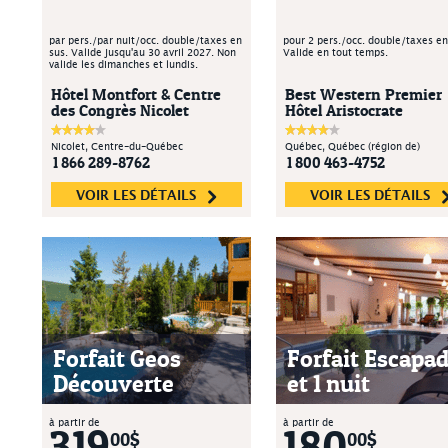
par pers./par nuit/occ. double/taxes en
pour 2 pers./occ. double/taxes en
sus. Valide jusqu'au 30 avril 2027. Non
Valide en tout temps.
valide les dimanches et lundis.
Hôtel Montfort & Centre
Best Western Premier
des Congrès Nicolet
Hôtel Aristocrate
Nicolet, Centre-du-Québec
Québec, Québec (région de)
1 866 289-8762
1 800 463-4752
VOIR LES DÉTAILS
VOIR LES DÉTAILS
Forfait Geos
Forfait Escapa
Découverte
et 1 nuit
à partir de
à partir de
319
180
00$
00$