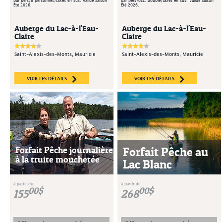
par pers/8 personnes/taxes en sus. Valide Saison
par pers/occ. double/taxes en sus. Valide Saison
Été 2026.
Été 2026.
Auberge du Lac-à-l'Eau-
Auberge du Lac-à-l'Eau-
Claire
Claire
Saint-Alexis-des-Monts, Mauricie
Saint-Alexis-des-Monts, Mauricie
VOIR LES DÉTAILS
VOIR LES DÉTAILS
Forfait Pêche journalière
Forfait Pêche au
à la truite mouchetée
Lac Blanc
à partir de
à partir de
00$
00$
155
268