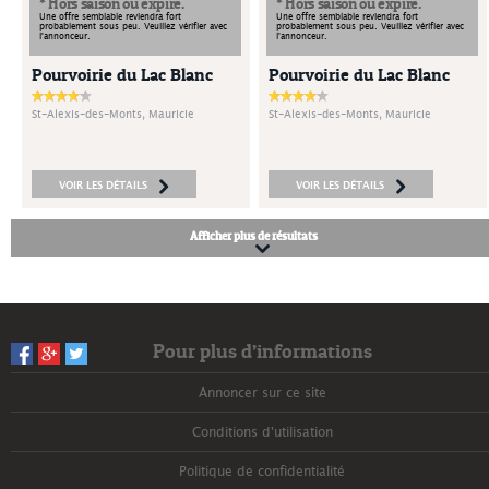
* Hors saison ou expiré.
* Hors saison ou expiré.
Une offre semblable reviendra fort
Une offre semblable reviendra fort
probablement sous peu. Veuillez vérifier avec
probablement sous peu. Veuillez vérifier avec
l'annonceur.
l'annonceur.
Pourvoirie du Lac Blanc
Pourvoirie du Lac Blanc
St-Alexis-des-Monts, Mauricie
St-Alexis-des-Monts, Mauricie
VOIR LES DÉTAILS
VOIR LES DÉTAILS
Afficher plus de résultats
Pour plus d’informations
Annoncer sur ce site
Conditions d'utilisation
Politique de confidentialité