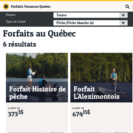
Forfaits Vacances Québec
Toutes
Région
Type de forfait
Pêche/Pêche blanche
(6)
Forfaits au Québec
6 résultats
Forfait Histoire de
Forfait
pêche
L'Aleximontois
à partir de
à partir de
3$
15$
373
674