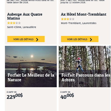
par pers./occ. double/service inclus/taxes en sus.
pour 2 pers./occ. double/taxes en sus. Valide
Valide Saison Été 2026.
jusqu'au 12 octobre 2026.
Auberge Aux Quatre
Ax Hôtel Mont-Tremblant
Matins
Mont-Tremblant, Laurentides
Saint-Côme, Lanaudière
VOIR LES DÉTAILS
VOIR LES DÉTAILS
Forfait Le Meilleur de la
Forfait Parcours dans les
Nature
Arbres
à partir de
à partir de
00$
00$
229
40