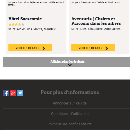
par pers./occ. double/taxes en sus. Valide en tout
par pers./taxes en sus. Valide en tout temps.
temps.
Hôtel Sacacomie
Aventuria ¦ Chalets et
Parcours dans les arbres
Saint-Jules, Chaudière-Appalaches
Saint-Alexis-des-Monts, Mauricie
VOIR LES DÉTAILS
VOIR LES DÉTAILS
Afficher plus de résultats
Pour plus d’informations
Annoncer sur ce site
Conditions d'utilisation
Politique de confidentialité