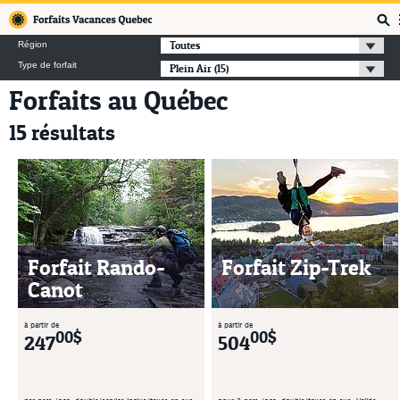
Forfaits Vacances Québec
Toutes
Région
Type de forfait
Plein Air
(15)
Forfaits au Québec
15 résultats
Forfait Rando-
Forfait Zip-Trek
Canot
à partir de
à partir de
00$
00$
247
504