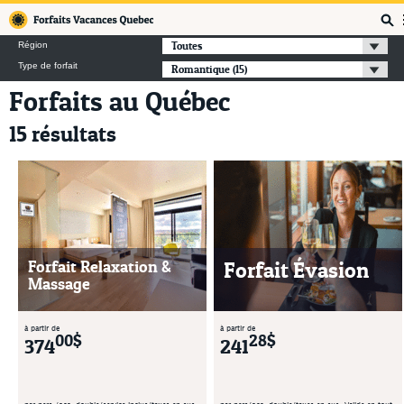
Forfaits Vacances Québec
Toutes
Région
Type de forfait
Romantique
(15)
Forfaits au Québec
15 résultats
Forfait Relaxation &
Forfait Évasion
Massage
à partir de
à partir de
00$
28$
374
241