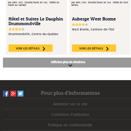
par pers./occ. double/taxes en sus. Valide du
par pers./occ. double/taxes en sus. Valide en tout
mardi au samedi.
temps.
Hôtel et Suites Le Dauphin
Auberge West Brome
Drummondville
West Brome, Cantons-de-l'Est
Drummondville, Centre-du-Québec
VOIR LES DÉTAILS
VOIR LES DÉTAILS
Afficher plus de résultats
Pour plus d’informations
Annoncer sur ce site
Conditions d'utilisation
Politique de confidentialité