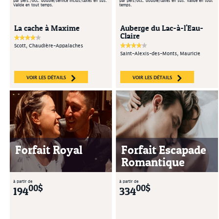
par pers./occ. double/service inclus/taxes en sus.
par pers/occ. double/taxes en sus. Valide en tout
Valide en tout temps.
temps.
La cache à Maxime
Auberge du Lac-à-l'Eau-
Claire
Scott, Chaudière-Appalaches
Saint-Alexis-des-Monts, Mauricie
VOIR LES DÉTAILS
VOIR LES DÉTAILS
Forfait Royal
Forfait Escapade
Romantique
à partir de
à partir de
00$
00$
194
334