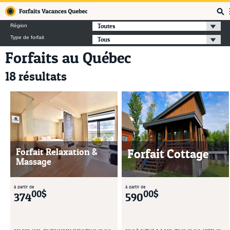
Forfaits Vacances Québec
Toutes
Région
Type de forfait
Tous
Forfaits au Québec
18 résultats
Forfait Relaxation &
Forfait Cottage
Massage
à partir de
à partir de
00$
00$
374
590