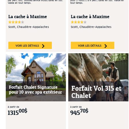
par pers./occ. double/service inclus/taxes en sus.
pour 2 nuits/1 à 4 pers./taxes en sus. Valide en
Valide en tout temps.
tout temps.
La cache à Maxime
La cache à Maxime
Scott, Chaudière-Appalaches
Scott, Chaudière-Appalaches
VOIR LES DÉTAILS
VOIR LES DÉTAILS
Forfait Chalet Signature
Forfait Vol 315 et
pour 10 avec spa extérieur
Chalet
à partir de
à partir de
00$
70$
1315
945