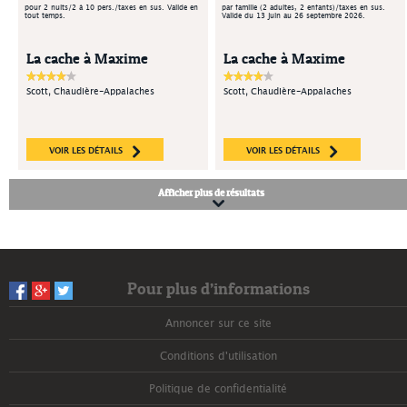
pour 2 nuits/2 à 10 pers./taxes en sus. Valide en
par famille (2 adultes, 2 enfants)/taxes en sus.
tout temps.
Valide du 13 juin au 26 septembre 2026.
La cache à Maxime
La cache à Maxime
Scott, Chaudière-Appalaches
Scott, Chaudière-Appalaches
VOIR LES DÉTAILS
VOIR LES DÉTAILS
Afficher plus de résultats
Pour plus d’informations
Annoncer sur ce site
Conditions d'utilisation
Politique de confidentialité