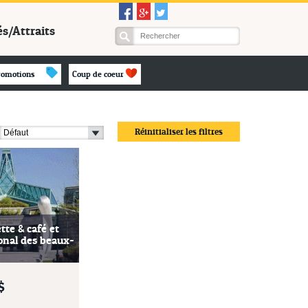
és/Attraits
romotions
Coup de coeur
Réinitialiser les filtres
tte & café et
onal des beaux-
$