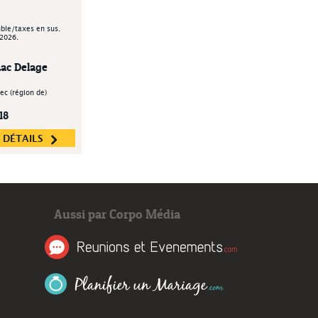
uble/taxes en sus.
 2026.
ac Delage
ec (région de)
18
S DÉTAILS
Aussi par Corpo Média
Réunions et Événeme
Planifier un Mariage