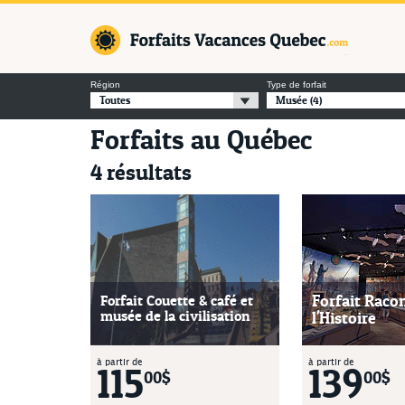
Forfaits Va
Région
Type de forfait
Toutes
Musée
(4)
Forfaits au Québec
4 résultats
Forfait Couette & café et
Forfait Raco
musée de la civilisation
l'Histoire
à partir de
à partir de
115
139
00$
00$