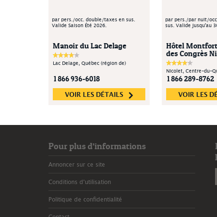
par pers./occ. double/taxes en sus.
par pers./par nuit/oc
Valide Saison Été 2026.
sus. Valide jusqu'au 3
Manoir du Lac Delage
Hôtel Montfort
des Congrès Ni
Lac Delage, Québec (région de)
Nicolet, Centre-du-
1 866 936-6018
1 866 289-8762
VOIR LES DÉTAILS
VOIR LES D
Pour plus d’informations
Annoncer sur ce site
Conditions d'utilisation
Politique de confidentialité