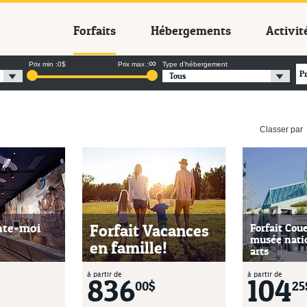
cances Québec
Forfaits
Hébergements
Activit
∞
Prix min :
0$
Prix max :
Type d'hébergement
P
Tous
Classer par
nte-moi
Forfait Vacances
Forfait Coue
musée nati
en famille!
arts
à partir de
à partir de
836
104
00$
25