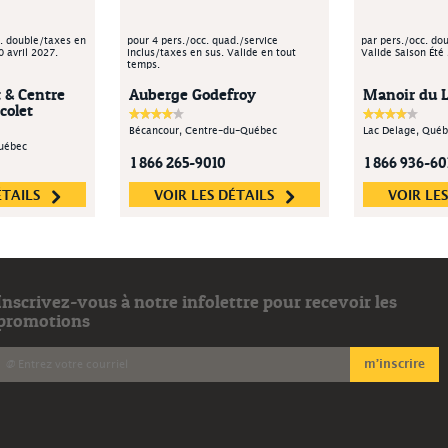
c. double/taxes en
pour 4 pers./occ. quad./service
par pers./occ. do
0 avril 2027.
inclus/taxes en sus. Valide en tout
Valide Saison Été
temps.
 & Centre
Auberge Godefroy
Manoir du L
colet
Bécancour, Centre-du-Québec
Lac Delage, Québ
Québec
1 866 265-9010
1 866 936-60
ÉTAILS
VOIR LES DÉTAILS
VOIR LE
Inscrivez-vous à notre infolettre pour recevoir les
promotions