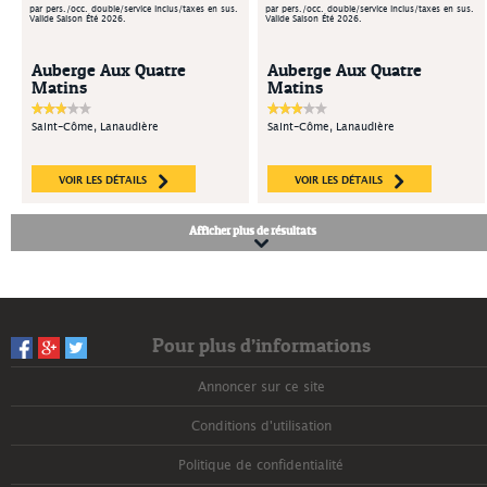
par pers./occ. double/service inclus/taxes en sus.
par pers./occ. double/service inclus/taxes en sus.
Valide Saison Été 2026.
Valide Saison Été 2026.
Auberge Aux Quatre
Auberge Aux Quatre
Matins
Matins
Saint-Côme, Lanaudière
Saint-Côme, Lanaudière
VOIR LES DÉTAILS
VOIR LES DÉTAILS
Afficher plus de résultats
Pour plus d’informations
Annoncer sur ce site
Conditions d'utilisation
Politique de confidentialité