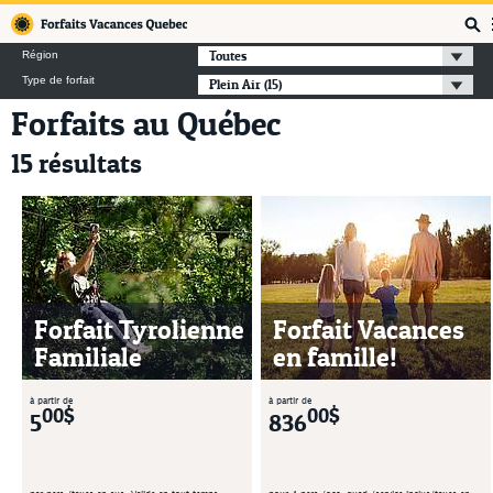
Forfaits Vacances Québec
Toutes
Région
Type de forfait
Plein Air
(15)
Forfaits au Québec
15 résultats
Forfait Tyrolienne
Forfait Vacances
Familiale
en famille!
à partir de
à partir de
00$
00$
5
836