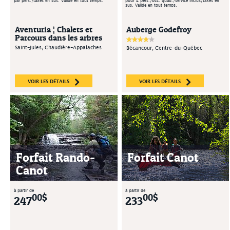
par pers./taxes en sus. Valide en tout temps.
pour 4 pers./occ. quad./service inclus/taxes en
sus. Valide en tout temps.
Aventuria ¦ Chalets et
Auberge Godefroy
Parcours dans les arbres
Saint-Jules, Chaudière-Appalaches
Bécancour, Centre-du-Québec
VOIR LES DÉTAILS
VOIR LES DÉTAILS
Forfait Rando-
Forfait Canot
Canot
à partir de
à partir de
00$
00$
247
233