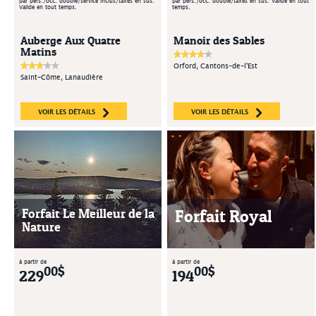
par pers./occ. double/service inclus/taxes en sus.
par pers./occ. double/taxes en sus. Valide en tout
Valide en tout temps.
temps.
Auberge Aux Quatre
Manoir des Sables
Matins
Orford, Cantons-de-l'Est
Saint-Côme, Lanaudière
VOIR LES DÉTAILS
VOIR LES DÉTAILS
Forfait Le Meilleur de la
Forfait Royal
Nature
à partir de
à partir de
00$
00$
229
194