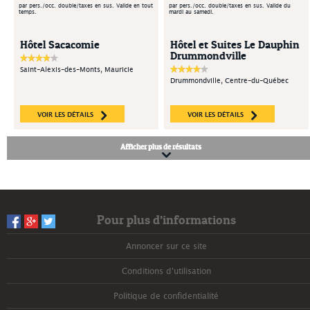
par pers./occ. double/taxes en sus. Valide en tout
par pers./occ. double/taxes en sus. Valide du
temps.
mardi au samedi.
Hôtel Sacacomie
Hôtel et Suites Le Dauphin
Drummondville
Saint-Alexis-des-Monts, Mauricie
Drummondville, Centre-du-Québec
VOIR LES DÉTAILS
VOIR LES DÉTAILS
Afficher plus de résultats
Pour plus d’informations
Annoncer sur ce site
Conditions d'utilisation
Politique de confidentialité