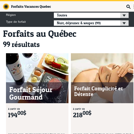
Forfaits Vacances Québec
Toutes
Région
Type de forfait
Nuit, déjeuner & souper
(99)
Forfaits au Québec
99 résultats
Forfait Séjour
Forfait Complicité et
Détente
Gourmand
à partir de
à partir de
00$
00$
194
218