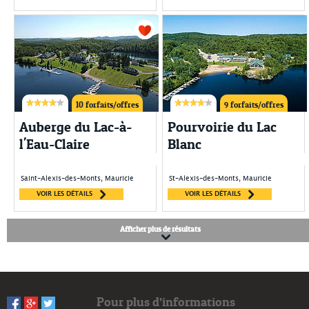
10 forfaits/offres
9 forfaits/offres
Auberge du Lac-à-
Pourvoirie du Lac
l'Eau-Claire
Blanc
Saint-Alexis-des-Monts, Mauricie
St-Alexis-des-Monts, Mauricie
VOIR LES DÉTAILS
VOIR LES DÉTAILS
Afficher plus de résultats
Pour plus d’informations