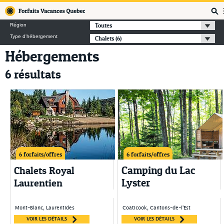
Forfaits Vacances Québec
Toutes
Région
Type d'hébergement
Chalets
(6)
Hébergements
6 résultats
6 forfaits/offres
6 forfaits/offres
Camping du Lac
Chalets Royal
Lyster
Laurentien
Mont-Blanc, Laurentides
Coaticook, Cantons-de-l'Est
VOIR LES DÉTAILS
VOIR LES DÉTAILS