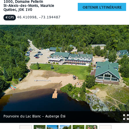
1000, Domaine Pellerin
St-Alexis-des-Monts
, Mauricie
OBTENIR L'ITINÉRAIRE
Québec
,
J0K 1V0
46.410998, -73.194487
GPS
Pourvoire du Lac Blanc - Auberge Été