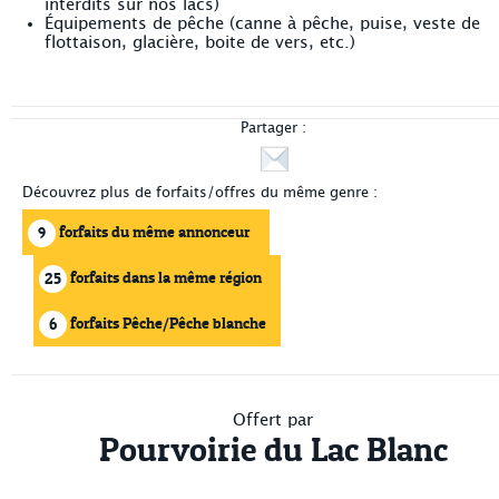
interdits sur nos lacs)
Équipements de pêche (canne à pêche, puise, veste de
flottaison, glacière, boite de vers, etc.)
Partager :
Découvrez plus de forfaits/offres du même genre :
forfaits du même annonceur
9
forfaits dans la même région
25
forfaits Pêche/Pêche blanche
6
Offert par
Pourvoirie du Lac Blanc