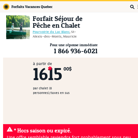
Forfaits Vacances Québec
Forfait Séjour de
Pêche en Chalet
Pourvoirie du Lac Blanc
, St-
Alexis-des-Monts, Mauricie
Pour une réponse immédiate
1 866 936-6021
à partir de
1615
00$
par chalet (8
personnes)/taxes en sus
* Hors saison ou expiré.
Une offre semblable reviendra fort probablement sous peu.